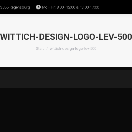
93055 Regensburg
Mo – Fr: 8:00–12:00 & 13:00-17:00
Home
WITO
All-in-one
Bedienung
WITTICH-DESIGN-LOGO-LEV-50
Sie befinden sich hier:
Start
wittich-design-logo-lev-500