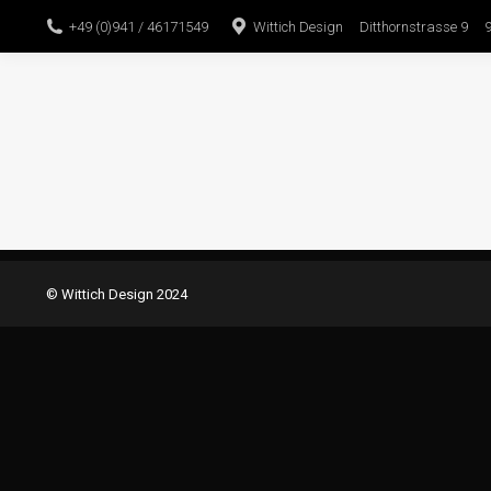
+49 (0)941 / 46171549
Wittich Design Ditthornstrasse 9 
© Wittich Design 2024