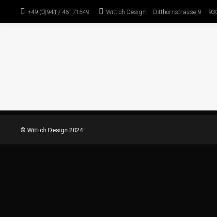
+49 (0)941 / 46171549
Wittich Design Ditthornstrasse 9 93
© Wittich Design 2024