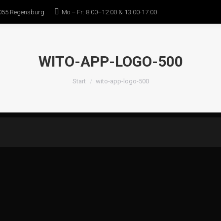
055 Regensburg
Mo – Fr: 8:00–12:00 & 13:00-17:00
Home
WITO
All-in-one
Bedienung
WITO-APP-LOGO-500
Sie befinden sich hier:
Start
wito-app-logo-500