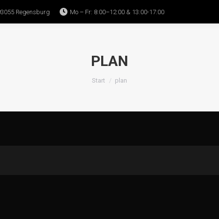
93055 Regensburg
Mo – Fr: 8:00–12:00 & 13:00-17:00
Home
WITO
All-in-one
Bedienung
PLAN
Sie befinden sich hier:
Start
plan