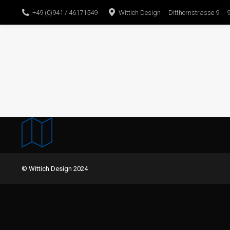
+49 (0)941 / 46171549
Wittich Design Ditthornstrasse 9 
© Wittich Design 2024