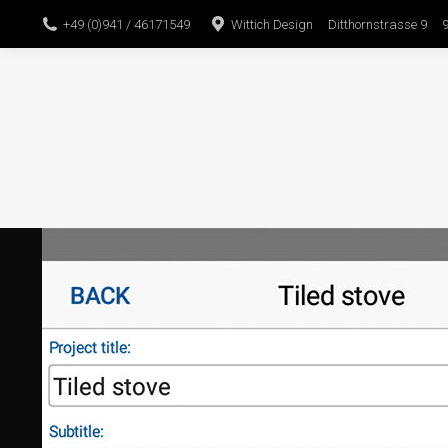
+49 (0)941 / 46171549
Wittich Design Ditthornstrasse 9 