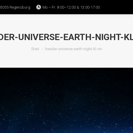
93055 Regensburg
Mo – Fr: 8:00–12:00 & 13:00-17:00
Home
WITO
All-in-one
Bedienung
DER-UNIVERSE-EARTH-NIGHT-KL
Sie befinden sich hier:
Start
header-universe-earth-night-kl-vin