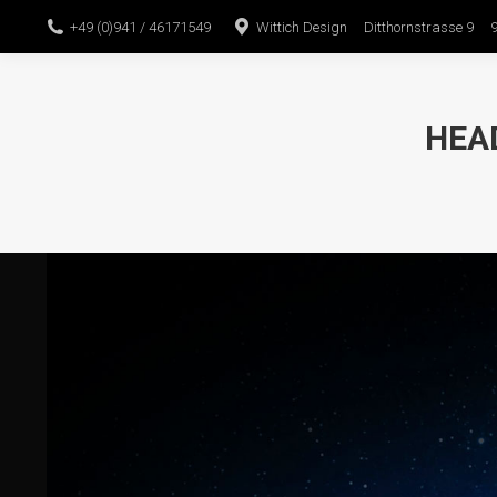
+49 (0)941 / 46171549
Wittich Design Ditthornstrasse 9 
HEA